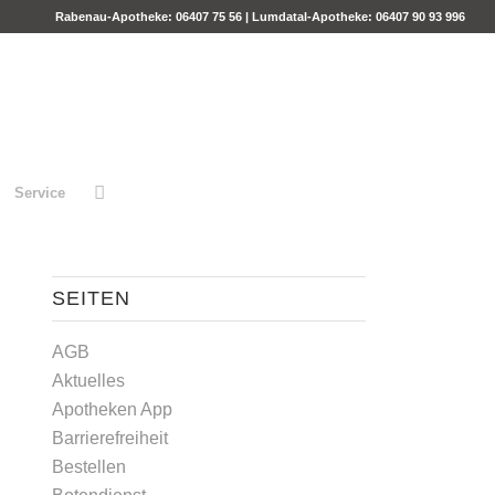
Rabenau-Apotheke:
06407 75 56
| Lumdatal-Apotheke:
06407 90 93 996
Service
SEITEN
AGB
Aktuelles
Apotheken App
Barrierefreiheit
Bestellen